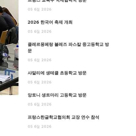
프랑스 교육부 국제협력국 방문
05
6월
2026
2026 한국어 축제 개최
05
6월
2026
클레르몽페랑 블레즈 파스칼 중고등학교 방
문
05
6월
2026
샤말리에 생테클 초등학교 방문
05
6월
2026
앙토니 생트마리 고등학교 방문
05
6월
2026
프랑스한글학교협의회 교장 연수 참석
05
6월
2026