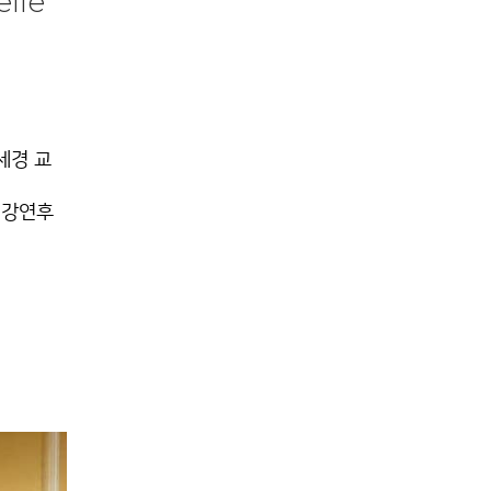
lle
세경 교
 강연후