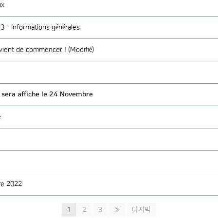
ux
3 - Informations générales
vient de commencer ! (Modifié)
 sera affiche le 24 Novembre
e
bre 2022
1
2
3
»
마지막