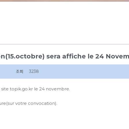
n(15.octobre) sera affiche le 24 Nove
조회
3238
 site topik.go.kr le 24 novembre.
ure(sur votre convocation).