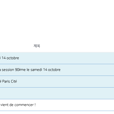
제목
i 14 octobre
la session 90ème le samedi 14 octobre
é Paris Cité
n vient de commencer !