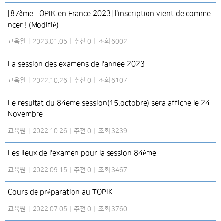
[87ème TOPIK en France 2023] l'inscription vient de comme
ncer ! (Modifié)
교육원
|
2023.01.05
|
추천 0
|
조회 6002
La session des examens de l'annee 2023
교육원
|
2022.10.26
|
추천 0
|
조회 6107
Le resultat du 84eme session(15.octobre) sera affiche le 24
Novembre
교육원
|
2022.10.26
|
추천 0
|
조회 3239
Les lieux de l'examen pour la session 84ème
교육원
|
2022.09.15
|
추천 0
|
조회 3467
Cours de préparation au TOPIK
교육원
|
2022.07.05
|
추천 0
|
조회 3760