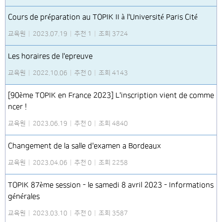
Cours de préparation au TOPIK II à l'Université Paris Cité
교육원
|
2023.07.19
|
추천 1
|
조회 3724
Les horaires de l'epreuve
교육원
|
2022.10.06
|
추천 0
|
조회 4143
[90ème TOPIK en France 2023] L'inscription vient de comme
ncer !
교육원
|
2023.06.19
|
추천 0
|
조회 4840
Changement de la salle d'examen a Bordeaux
교육원
|
2023.04.06
|
추천 0
|
조회 2258
TOPIK 87ème session - le samedi 8 avril 2023 - Informations
générales
교육원
|
2023.03.10
|
추천 0
|
조회 3587