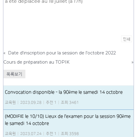
a été déplacée au 18 juillet (à 17h)
인쇄
«
Date d'inscription pour la session de l'octobre 2022
Cours de préparation au TOPIK
»
목록보기
Convocation disponible - la 90ème le samedi 14 octobre
교육원
|
2023.09.28
|
추천 1
|
조회 3461
(MODIFIE le 10/10) Lieux de l'examen pour la session 90ème
le samedi 14 octobre
교육원
|
2023.07.24
|
추천 1
|
조회 3598