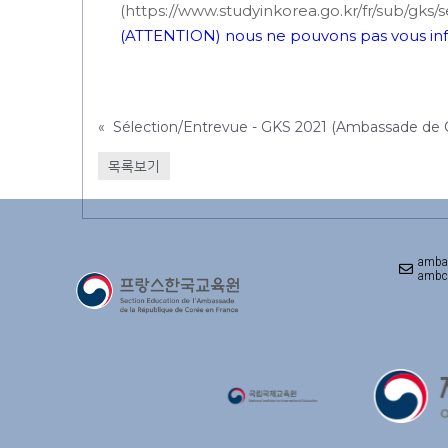
(https://www.studyinkorea.go.kr/fr/sub/g
(ATTENTION) nous ne pouvons pas vous infor
«
목록보기
amba
ambco