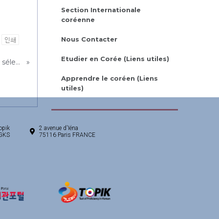
Section Internationale
coréenne
Nous Contacter
인쇄
Etudier en Corée (Liens utiles)
*GKS 2021* Candidats retenus pour la première sélection par l'ambassade
»
Apprendre le coréen (Liens
utiles)
opik
2 avenue d'Iéna
/GKS
75116 Paris FRANCE