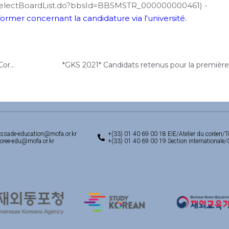
ks/selectBoardList.do?bbsId=BBSMSTR_000000000461) -
mer concernant la candidature via l'université.
Sélection/Entrevue - GKS 2021 (Ambassade de Corée en France)
ssade-education@mofa.or.kr
+(33) 01 40 69 00 18 EIE/Atelier du coréen/T
ree-edu@mofa.or.kr
+(33) 01 40 69 00 19 Section internationale