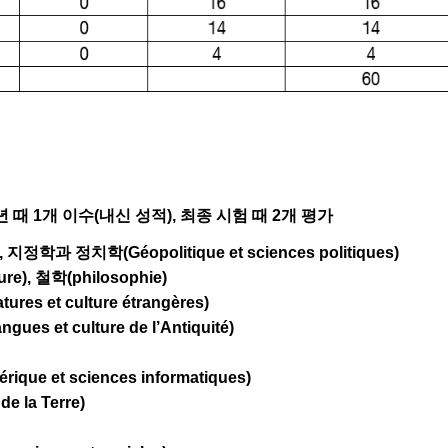
년 때 1개 이수(내신 성적), 최종 시험 때 2개 평가
, 지정학과 정치학(Géopolitique et sciences politiques)
ure), 철학(philosophie)
ures et culture étrangères)
gues et culture de l’Antiquité)
e et sciences informatiques)
e la Terre)