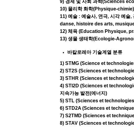
9) 경제 및 사회 과학(Sciences écono
10) 물리학 화학(Physique-chimie)
11) 예술 : 예술사, 연극, 시각 예술, 공연 예
danse, histoire des arts, musique
12) 체육 (Education Physique, prat
13) 생물 생태학(
Ecologie-Agronomi
바칼로레아 기술계열 분류
1) STMG (Science et technologi
2) ST2S (Sciences et technologi
3) STHR (Sciences et technologi
4) STI2D (Sciences et technol
지속가능 발전(에너지)
5) STL (Sciences et technologi
6) STD2A (Sciences et techniqu
7) S2TMD (Sciences et technique
8) STAV (Sciences et technologi