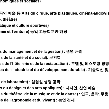
miques et sociales)
술 등(Arts du cirque, arts plastiques, cinéma-audiovis
, théâtre)
ique et culture sportives)
e et Territoire)
농업 고등학교만 해당
es du management et de la gestion) : 경영 관리
es de la santé et du social): 보건학
es de l’hôtellerie et de la restauration) : 호텔 및 레스토랑 경영
ogies de l’industrie et du développement durable) : 기술
es de laboratoire) : 실험실 생명 공학
es du design et des arts appliqués) : 디자인, 산업 예술
s du théâtre, de la musique et de la danse) : 연극, 음악, 무용
es de l’agronomie et du vivant) : 농업 경제