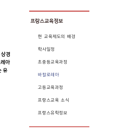
프랑스교육정보
현 교육제도의 배경
학사일정
, 상경
초중등교육과정
로레아
는
유
바칼로레아
고등교육과정
프랑스교육 소식
프랑스유학정보